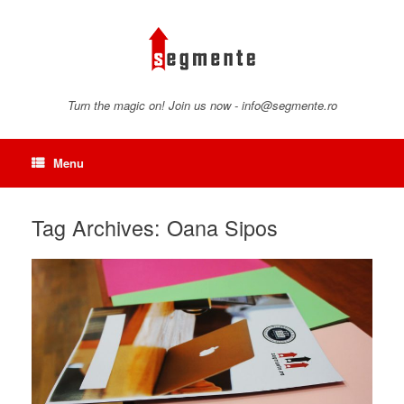
Skip
to
content
Turn the magic on! Join us now - info@segmente.ro
Menu
Tag Archives:
Oana Sipos