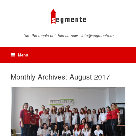
Skip
to
content
Turn the magic on! Join us now - info@segmente.ro
Menu
Monthly Archives:
August 2017