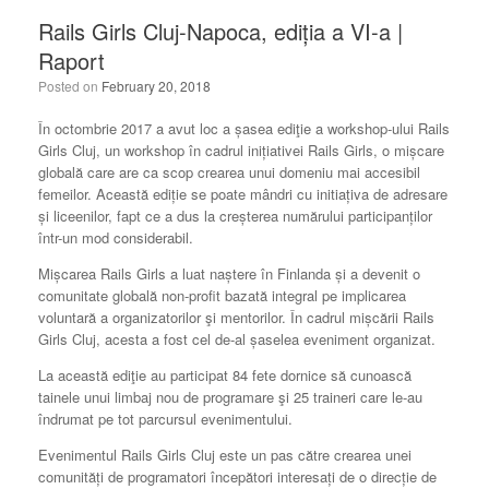
Rails Girls Cluj-Napoca, ediția a VI-a |
Raport
Posted on
February 20, 2018
În octombrie 2017 a avut loc a șasea ediţie a workshop-ului Rails
Girls Cluj, un workshop în cadrul inițiativei Rails Girls, o mișcare
globală care are ca scop crearea unui domeniu mai accesibil
femeilor. Această ediție se poate mândri cu initiațiva de adresare
și liceenilor, fapt ce a dus la creșterea numărului participanților
într-un mod considerabil.
Mișcarea Rails Girls a luat naștere în Finlanda și a devenit o
comunitate globală non-profit bazată integral pe implicarea
voluntară a organizatorilor şi mentorilor. În cadrul mișcării Rails
Girls Cluj, acesta a fost cel de-al șaselea eveniment organizat.
La această ediţie au participat 84 fete dornice să cunoască
tainele unui limbaj nou de programare şi 25 traineri care le-au
îndrumat pe tot parcursul evenimentului.
Evenimentul Rails Girls Cluj este un pas către crearea unei
comunități de programatori începători interesați de o direcție de