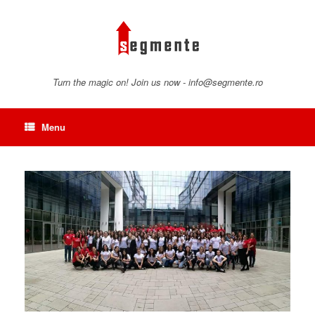
Skip
to
content
Turn the magic on! Join us now - info@segmente.ro
Menu